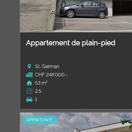
Appartement de plain-pied
St. German
CHF 248'000.-
53 m²
2.5
1
OPPORTUNITÉ