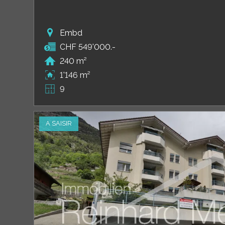
Embd
CHF 549'000.-
240 m²
1'146 m²
9
A SAISIR