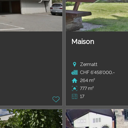
Maison
Zermatt
CHF 6'458'000.-
264 m²
777 m²
17