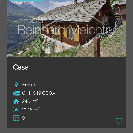
Casa
Embd
CHF 549'000.-
240 m²
1'146 m²
9