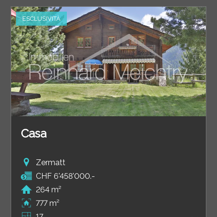
ESCLUSIVITÀ
Casa
Zermatt
CHF 6'458'000.-
264 m²
777 m²
17